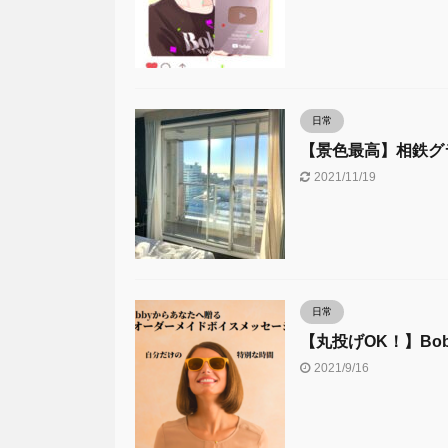
日常
【景色最高】相鉄グ
2021/11/19
日常
【丸投げOK！】Bob
2021/9/16