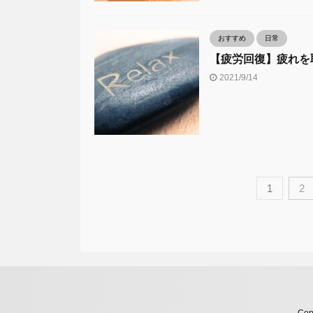
おすすめ
日常
【疲労回復】疲れを
2021/9/14
1
2