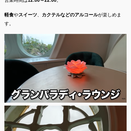
営業時間は
12:00～22:00
。
軽食
や
スイーツ
、
カクテルなどのアルコール
が楽しめま
す。