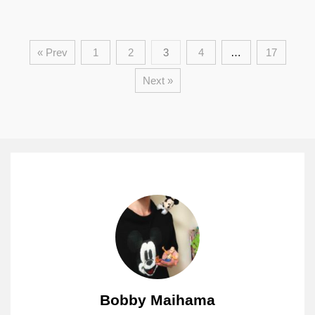
« Prev
1
2
3
4
…
17
Next »
Bobby Maihama