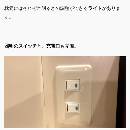
枕元にはそれぞれ明るさの調整ができる
ライト
がありま
す。
照明のスイッチ
と、
充電口
も完備。