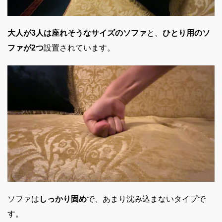
大人が3人は座れそうなサイズのソファ
と、
ひとり用のソ
ファが2つ
設置されています。
ソファは
しっかり固め
で、あまり沈み込まないタイプで
す。