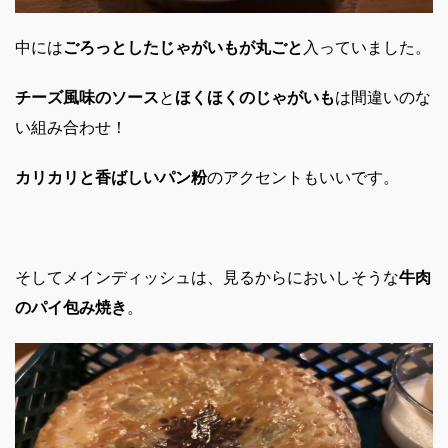
中には
ごろっとしたじゃがいもが丸ごと
入っていました。
チーズ風味のソース
と
ほくほくのじゃがいも
は間違いのな
い組み合わせ！
カリカリと香ばしいパン粉
のアクセントもいいです。
そしてメインディッシュは、見るからにおいしそうな
牛肉
のパイ包み焼き
。