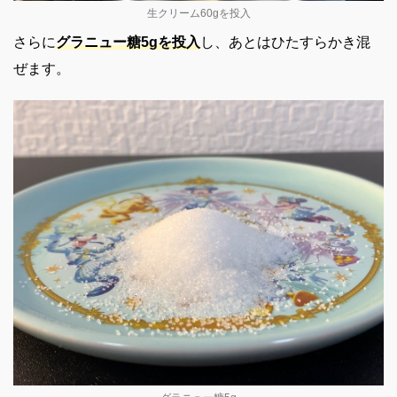
生クリーム60gを投入
さらに
グラニュー糖5gを
投入
し、あとはひたすらかき混
ぜます。