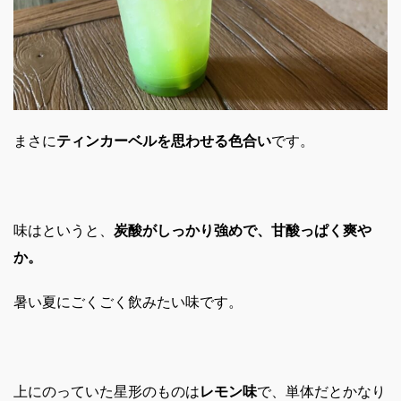
まさに
ティンカーベルを思わせる色合い
です。
味はというと、
炭酸がしっかり強めで、甘酸っぱく爽や
か。
暑い夏にごくごく飲みたい味です。
上にのっていた星形のものは
レモン味
で、単体だとかなり