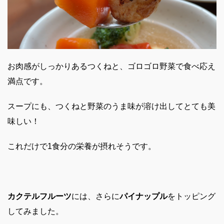
お肉感がしっかりある
つくね
と、
ゴロゴロ野菜
で食べ応え
満点です。
スープにも、つくねと野菜のうま味が溶け出してとても美
味しい！
これだけで1食分の栄養が摂れそうです。
カクテルフルーツ
には、さらに
パイナップル
をトッピング
してみました。