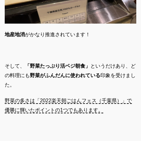
地産地消
がかなり推進されています！
そして、
「野菜たっぷり活ベジ朝食」
というだけあり、ど
の料理にも
野菜がふんだんに使われている
印象を受けまし
た。
野菜の多さは「2022楽天朝ごはんフェス（千葉県）」で
優勝に輝いたポイントの1つでもあります。