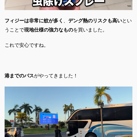
フィジーは非常に蚊が多く
、
デング熱のリスクも高い
とい
うことで
現地仕様の強力なもの
を買いました。
これで安心ですね。
港までのバス
がやってきました！