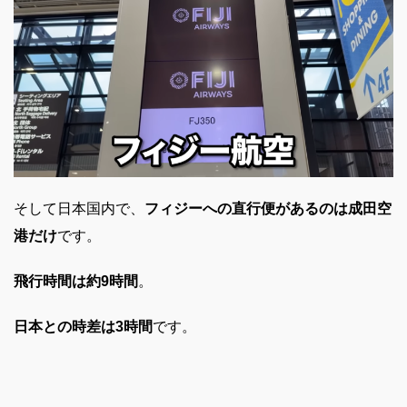
そして日本国内で、
フィジーへの直行便があるのは成田空
港だけ
です。
飛行時間は約9時間
。
日本との時差は3時間
です。