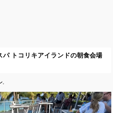
スパ トコリキアイランドの朝食会場
ン
。