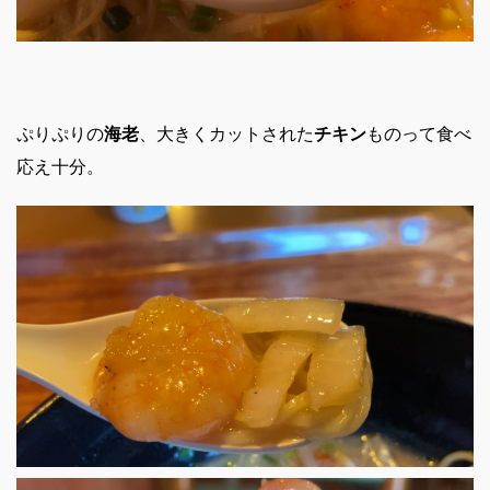
ぷりぷりの
海老
、大きくカットされた
チキン
ものって食べ
応え十分。